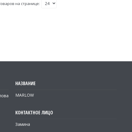
MARLOW
лова
Замина