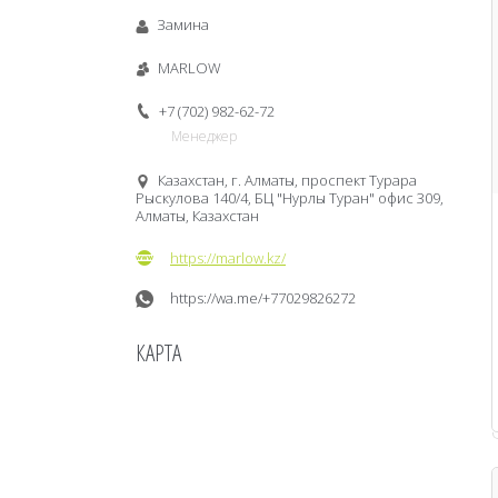
Замина
MARLOW
+7 (702) 982-62-72
Менеджер
Казахстан, г. Алматы, проспект Турара
Рыскулова 140/4, БЦ "Нурлы Туран" офис 309,
Алматы, Казахстан
https://marlow.kz/
https://wa.me/+77029826272
КАРТА