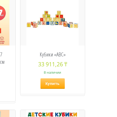
27
Кубики «ABC»
 см
33 911,26 ₸
В наличии
Купить