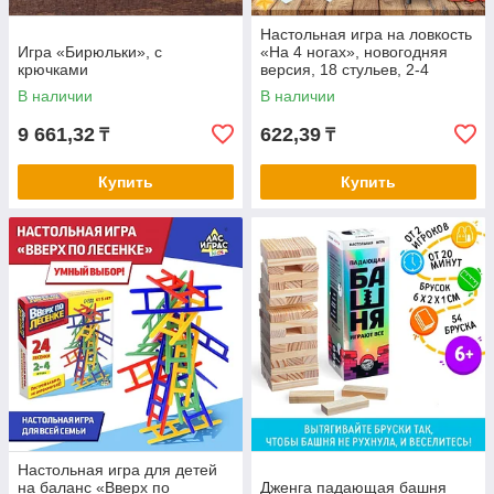
Настольная игра на ловкость
Игра «Бирюльки», с
«На 4 ногах», новогодняя
крючками
версия, 18 стульев, 2-4
игрока, 3+
В наличии
В наличии
9 661,32
622,39
₸
₸
Купить
Купить
Настольная игра для детей
на баланс «Вверх по
Дженга падающая башня