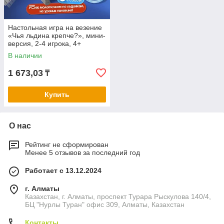
Настольная игра на везение
«Чья льдина крепче?», мини-
версия, 2-4 игрока, 4+
В наличии
1 673,03
₸
Купить
О нас
Рейтинг не сформирован
Менее 5 отзывов за последний год
Работает с 13.12.2024
г. Алматы
Казахстан, г. Алматы, проспект Турара Рыскулова 140/4,
БЦ "Нурлы Туран" офис 309, Алматы, Казахстан
Контакты