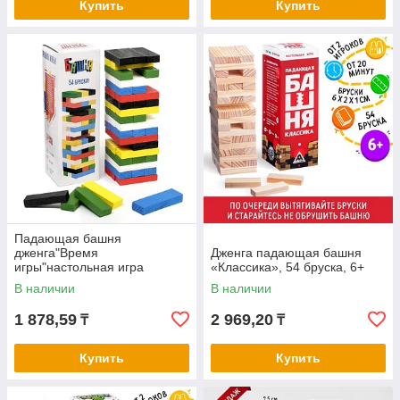
Купить
Купить
Падающая башня
дженга"Время
Дженга падающая башня
игры"настольная игра
«Классика», 54 бруска, 6+
20.5х6.3см,54бруска6.3х1.1х
В наличии
В наличии
2.1см
1 878,59
2 969,20
₸
₸
Купить
Купить