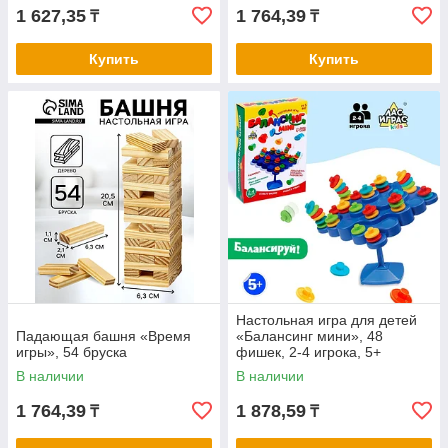
1 627,35
1 764,39
₸
₸
Купить
Купить
Настольная игра для детей
Падающая башня «Время
«Балансинг мини», 48
игры», 54 бруска
фишек, 2-4 игрока, 5+
В наличии
В наличии
1 764,39
1 878,59
₸
₸