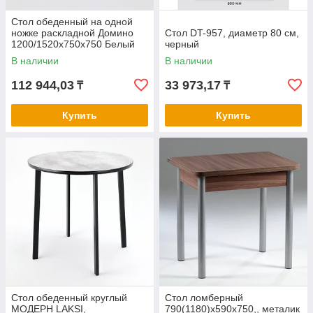
Стол обеденный на одной
ножке раскладной Домино
Стол DT-957, диаметр 80 см,
1200/1520х750х750 Белый
черный
В наличии
В наличии
112 944,03
33 973,17
₸
₸
Купить
Купить
Стол обеденный круглый
Стол ломберный
МОДЕРН LAKSI,
790(1180)х590х750,, металик