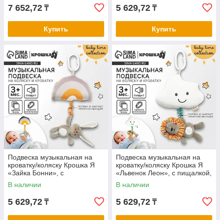
7 652,72
5 629,72
₸
₸
Купить
Купить
Подвеска музыкальная на
Подвеска музыкальная на
кроватку/коляску Крошка Я
кроватку/коляску Крошка Я
«Зайка Бонни», с
«Львенок Леон», с пищалкой,
пищалкой,от 3 мес.
от 3 мес.
В наличии
В наличии
5 629,72
5 629,72
₸
₸