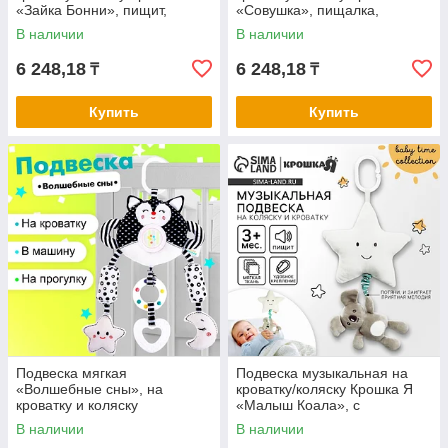
«Зайка Бонни», пищит,
«Совушка», пищалка,
шуршит, от 3 мес.
шуршит, от 3 мес.
В наличии
В наличии
6 248,18
6 248,18
₸
₸
Купить
Купить
Подвеска мягкая
Подвеска музыкальная на
«Волшебные сны», на
кроватку/коляску Крошка Я
кроватку и коляску
«Малыш Коала», с
пищалкой, от 3 мес.
В наличии
В наличии