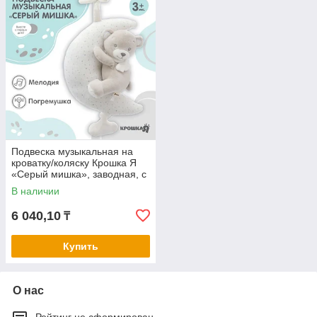
Подвеска музыкальная на
кроватку/коляску Крошка Я
«Серый мишка», заводная, с
погремушкой, от 3 мес.
В наличии
6 040,10
₸
Купить
О нас