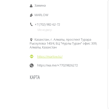
Замина
MARLOW
+7 (702) 982-62-72
Менеджер
Казахстан, г. Алматы, проспект Турара
Рыскулова 140/4, БЦ "Нурлы Туран" офис 309,
Алматы, Казахстан
https://marlow.kz/
https://wa.me/+77029826272
КАРТА