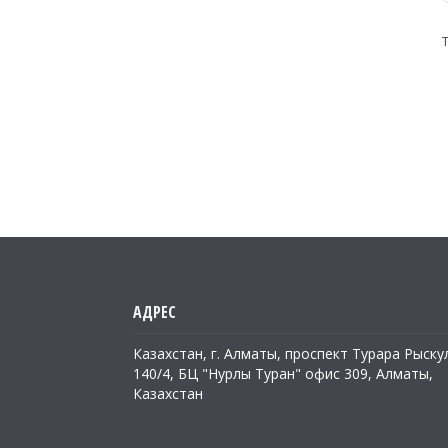
Казахстан, г. Алматы, проспект Турара Рыску
140/4, БЦ "Нурлы Туран" офис 309, Алматы,
Казахстан