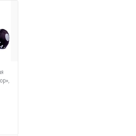
ая
ор»,