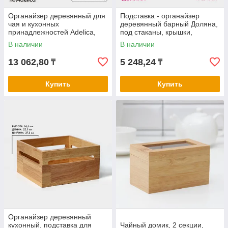
Органайзер деревянный для
Подставка - органайзер
чая и кухонных
деревянный барный Доляна,
принадлежностей Adelica,
под стаканы, крышки,
16,5×20×10,5 см, бук
трубочки, салфетки,
В наличии
В наличии
40×25×15 с ...
13 062,80
5 248,24
₸
₸
Купить
Купить
Органайзер деревянный
кухонный, подставка для
Чайный домик, 2 секции,