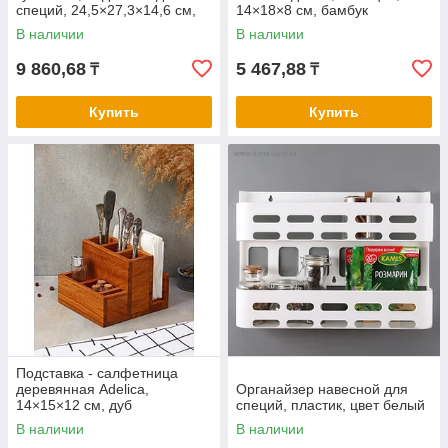
специй, 24,5×27,3×14,6 см,
14×18×8 см, бамбук
гевея
В наличии
В наличии
9 860,68
5 467,88
₸
₸
Купить
Купить
Подставка - салфетница
деревянная Adelica,
Органайзер навесной для
14×15×12 см, дуб
специй, пластик, цвет белый
В наличии
В наличии