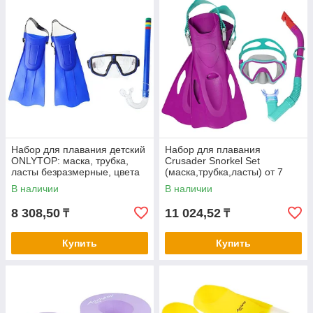
Набор для плавания детский
Набор для плавания
ONLYTOP: маска, трубка,
Crusader Snorkel Set
ласты безразмерные, цвета
(маска,трубка,ласты) от 7
МИКС
лет, цвета микс 25046
В наличии
В наличии
8 308,50
11 024,52
₸
₸
Купить
Купить