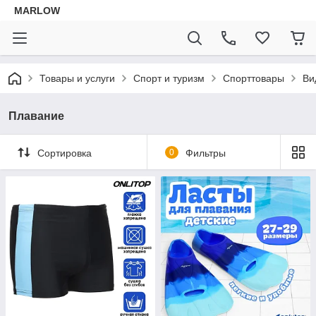
MARLOW
Товары и услуги
Спорт и туризм
Спорттовары
Ви
Плавание
Сортировка
0
Фильтры