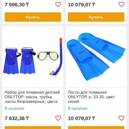
7 506,30
10 079,07
₸
₸
Купить
Купить
Набор для плавания детский
Ласты для плавания
ONLYTOP: маска, трубка,
ONLYTOP, р. 33-35, цвет
ласты безразмерные, цвета
синий
МИКС
В наличии
В наличии
7 632,36
10 079,07
₸
₸