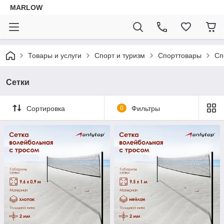
MARLOW
Товары и услуги
Спорт и туризм
Спорттовары
Сп
Сетки
Сортировка
0
Фильтры