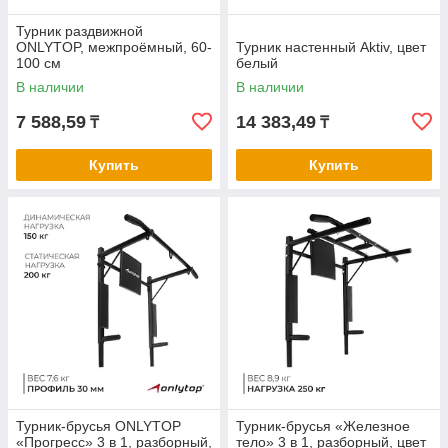
Турник раздвижной
ONLYTOP, межпроёмный, 60-
Турник настенный Aktiv, цвет
100 см
белый
В наличии
В наличии
7 588,59
14 383,49
₸
₸
Купить
Купить
Турник-брусья ONLYTOP
Турник-брусья «Железное
«Прогресс» 3 в 1, разборный,
тело» 3 в 1, разборный, цвет