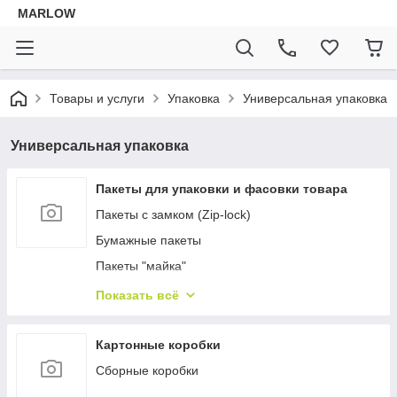
MARLOW
Товары и услуги
Упаковка
Универсальная упаковка
Универсальная упаковка
Пакеты для упаковки и фасовки товара
Пакеты с замком (Zip-lock)
Бумажные пакеты
Пакеты "майка"
Фасовочные пакеты
Показать всё
Пакеты с клеевым клапаном
Пакеты без клеевого клапана
Картонные коробки
Пакеты с вырубной ручкой
Сборные коробки
Пакеты с петлевой ручкой