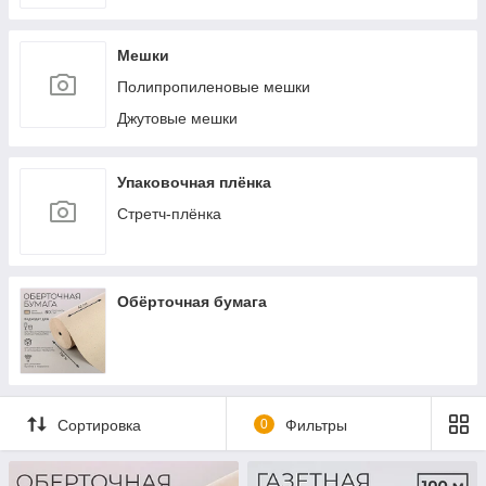
Термопакеты
Мешки
Пакеты с пластиковой ручкой
Полипропиленовые мешки
Пакеты из нетканых материалов
Джутовые мешки
Упаковочная плёнка
Стретч-плёнка
Обёрточная бумага
Сортировка
0
Фильтры