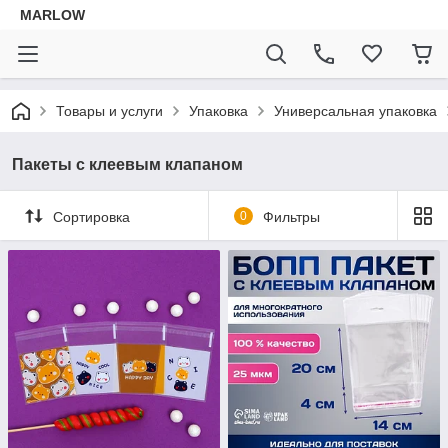
MARLOW
Товары и услуги
Упаковка
Универсальная упаковка
Пакеты с клеевым клапаном
Сортировка
0
Фильтры