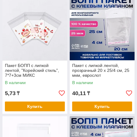
Пакет БОПП с липкой
Пакет с липкой лентой,
лентой, "Корейский стиль",
прозрачный 20 х 25/4 см, 25
7*7+3см МИКС
мкм, еврослот
В наличии
В наличии
5,73
40,11
₸
₸
Купить
Купить