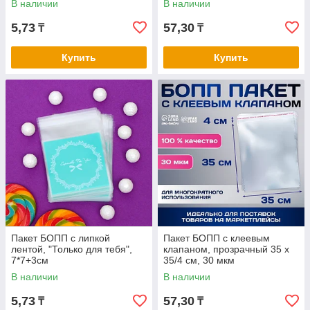
В наличии
В наличии
5,73
57,30
₸
₸
Купить
Купить
Пакет БОПП с липкой
Пакет БОПП с клеевым
лентой, "Только для тебя",
клапаном, прозрачный 35 х
7*7+3см
35/4 см, 30 мкм
В наличии
В наличии
5,73
57,30
₸
₸