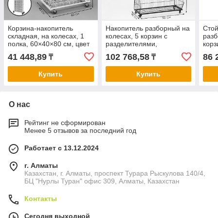
Корзина-накопитель
Накопитель разборный на
Стой
складная, на колесах, 1
колесах, 5 корзин с
разб
полка, 60×40×80 см, цвет
разделителями,
корз
белый
90×42×135 см, цвет
60×4
41 448,89
102 768,58
86 
₸
₸
чёрный
Купить
Купить
О нас
Рейтинг не сформирован
Менее 5 отзывов за последний год
Работает с 13.12.2024
г. Алматы
Казахстан, г. Алматы, проспект Турара Рыскулова 140/4,
БЦ "Нурлы Туран" офис 309, Алматы, Казахстан
Контакты
Сегодня выходной