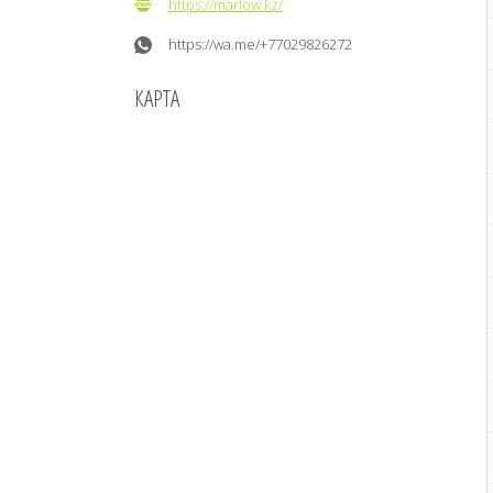
https://marlow.kz/
https://wa.me/+77029826272
КАРТА