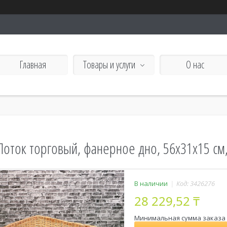
Главная
Товары и услуги
О нас
Лоток торговый, фанерное дно, 56х31х15 см
В наличии
Код:
3426276
28 229,52 ₸
Минимальная сумма заказа н