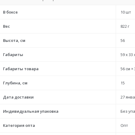
В боксе
10 шт
Вес
822 г
Высота, см
56
Габариты
59 x 33 
Габариты товара
56 см × 
Глубина, см
15
Дата доставки
27 янва
Индивидуальная упаковка
Без уп
Категория опта
Опт