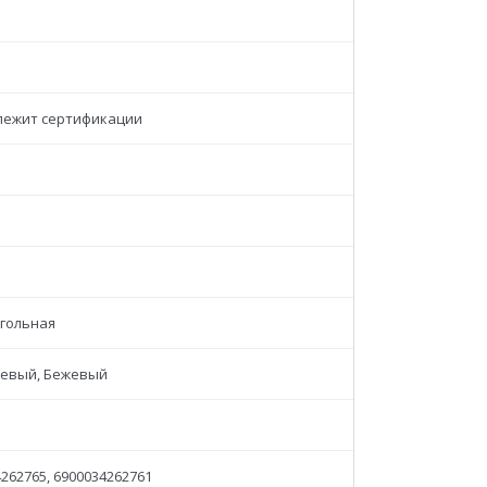
лежит сертификации
гольная
евый, Бежевый
262765, 6900034262761