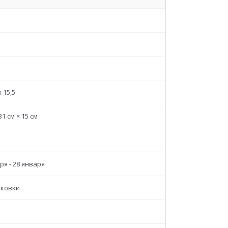
x 15,5
31 см × 15 см
ря - 28 января
аковки