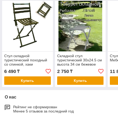
Стул складной
Складной стул
Стул
туристический походный
туристический 30х24.5 см
Мебе
со спинкой, хаки
высота 34 см бежевое
полотнище
6 490
2 750
11 
₸
₸
Купить
Купить
О нас
Рейтинг не сформирован
Менее 5 отзывов за последний год