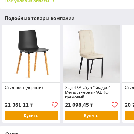
Все условия оплаты
Подобные товары компании
Стул Бест (черный)
УЦЕНКА Стул "Квадро",
Стул
Металл черный/AERO
кремовый
21 361,11
21 098,45
20 
₸
₸
Купить
Купить