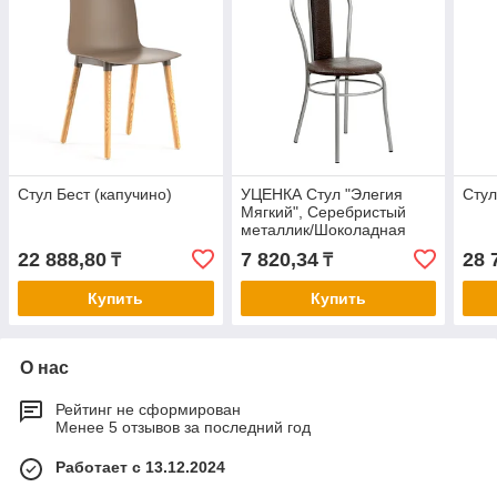
Стул Бест (капучино)
УЦЕНКА Стул "Элегия
Стул
Мягкий", Серебристый
металлик/Шоколадная
рептилия
22 888,80
7 820,34
28 
₸
₸
Купить
Купить
О нас
Рейтинг не сформирован
Менее 5 отзывов за последний год
Работает с 13.12.2024