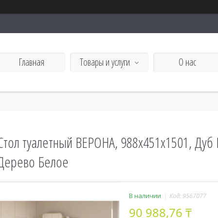
Главная
Товары и услуги
О нас
Стол туалетный ВЕРОНА, 988х451х1501, Дуб
Дерево Белое
В наличии
Код:
9567077
90 988,76 ₸