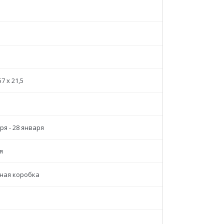
57 x 21,5
ря - 28 января
я
ная коробка