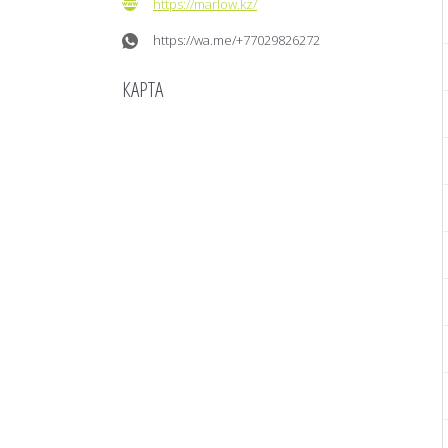
https://marlow.kz/
https://wa.me/+77029826272
КАРТА