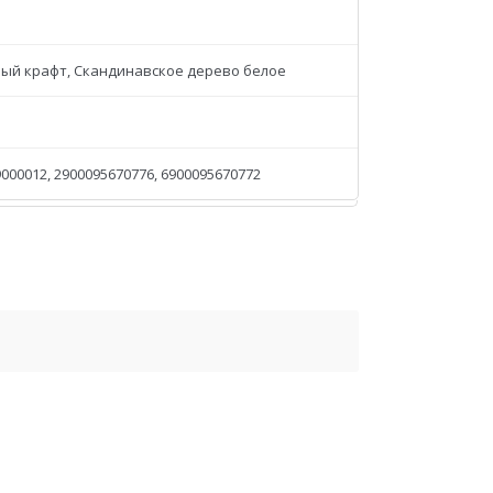
рый крафт, Скандинавское дерево белое
000012, 2900095670776, 6900095670772