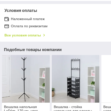
Условия оплаты
Наложенный платеж
Оплата по реквизитам
Все условия оплаты
Подобные товары компании
Вешалка напольная
Вешалка - стойка
Веша
LaDо́m, 170 см, цвет
напольная для одежды
нап