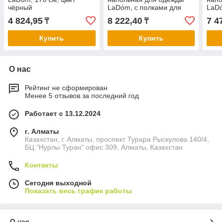
чёрный
LaDо́m, с полками для
LaDо
хранения, 5 ярусов,
хран
4 824,95
8 222,40
7 4
₸
₸
60×26×172 см, цвет ч ...
55×4
Купить
Купить
О нас
Рейтинг не сформирован
Менее 5 отзывов за последний год
Работает с 13.12.2024
г. Алматы
Казахстан, г. Алматы, проспект Турара Рыскулова 140/4,
БЦ "Нурлы Туран" офис 309, Алматы, Казахстан
Контакты
Сегодня выходной
Показать весь график работы
О нас