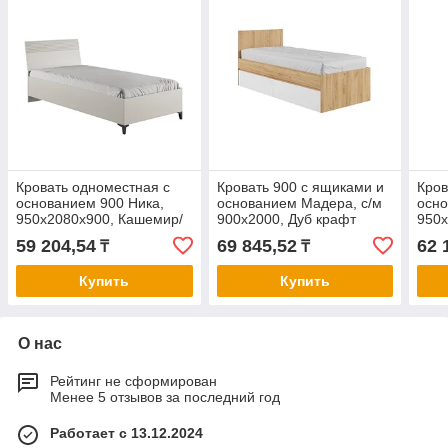
Кровать одноместная с
Кровать 900 с ящиками и
Кров
основанием 900 Ника,
основанием Мадера, с/м
осно
950х2080х900, Кашемир/
900х2000, Дуб крафт
950х
Дуб/Бежевый МДФ
золотой/Белый
Дуб
59 204,54
69 845,52
62 
₸
₸
Купить
Купить
О нас
Рейтинг не сформирован
Менее 5 отзывов за последний год
Работает с 13.12.2024