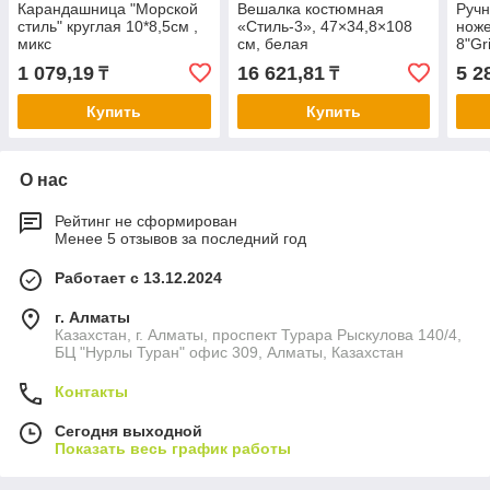
Карандашница "Морской
Вешалка костюмная
Ручн
стиль" круглая 10*8,5см ,
«Стиль-3», 47×34,8×108
ноже
микс
см, белая
8"Gr
чер
1 079,19
16 621,81
5 2
₸
₸
Купить
Купить
О нас
Рейтинг не сформирован
Менее 5 отзывов за последний год
Работает с 13.12.2024
г. Алматы
Казахстан, г. Алматы, проспект Турара Рыскулова 140/4,
БЦ "Нурлы Туран" офис 309, Алматы, Казахстан
Контакты
Сегодня выходной
Показать весь график работы