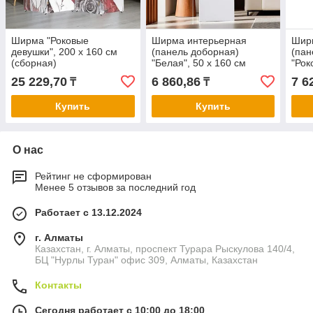
Ширма "Роковые
Ширма интерьерная
Шир
девушки", 200 х 160 см
(панель доборная)
(пан
(сборная)
"Белая", 50 х 160 см
"Рок
(петли в комплекте)
х 16
25 229,70
6 860,86
7 6
₸
₸
комп
Купить
Купить
О нас
Рейтинг не сформирован
Менее 5 отзывов за последний год
Работает с 13.12.2024
г. Алматы
Казахстан, г. Алматы, проспект Турара Рыскулова 140/4,
БЦ "Нурлы Туран" офис 309, Алматы, Казахстан
Контакты
Сегодня работает с 10:00 до 18:00