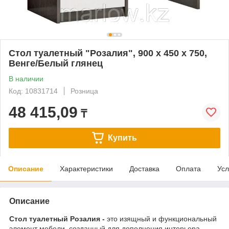
Стол туалетный "Розалия", 900 х 450 х 750,
Венге/Белый глянец
В наличии
Код: 10831714
Розница
48 415,09
₸
Купить
Описание
Характеристики
Доставка
Оплата
Усл
Описание
Стол туалетный Розалия -
это изящный и функциональный
элемент мебели, созданный для дополнения интерьера