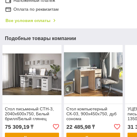
Наложенный платеж
Оплата по реквизитам
Все условия оплаты
Подобные товары компании
Стол письменый СТН-3,
Стол компьютерный
УЦЕ
2040х600х750, Белый
СК-03, 900х450х750, дуб
пис
брилл/Белый глянец
сонома
1350
соно
75 309,19
22 485,98
31 
₸
₸