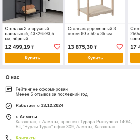
Стеллаж 3-х ярусный
Стеллаж деревянный 3
Сте
напольный, 43×26×93,5
полки 80 х 50 х 35 см
250х
см, чёрный
сон
12 499,19
13 875,30
17 
₸
₸
Купить
Купить
О нас
Рейтинг не сформирован
Менее 5 отзывов за последний год
Работает с 13.12.2024
г. Алматы
Казахстан, г. Алматы, проспект Турара Рыскулова 140/4,
БЦ "Нурлы Туран" офис 309, Алматы, Казахстан
Контакты