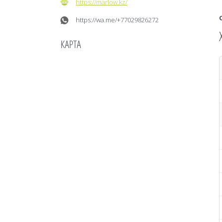
https://marlow.kz/
https://wa.me/+77029826272
КАРТА