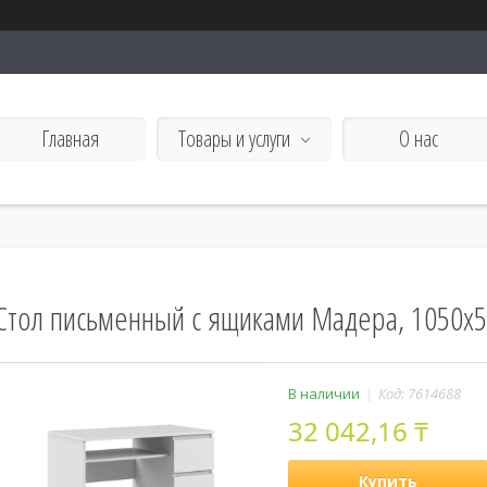
Главная
Товары и услуги
О нас
Стол письменный с ящиками Мадера, 1050х5
В наличии
Код:
7614688
32 042,16 ₸
Купить