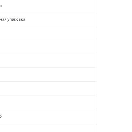
я
ная упаковка
б.