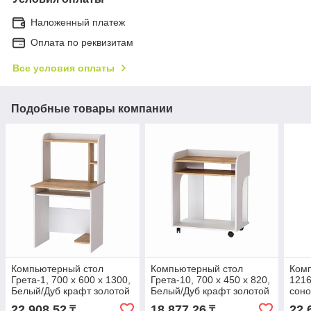
Наложенный платеж
Оплата по реквизитам
Все условия оплаты
Подобные товары компании
Компьютерный стол
Компьютерный стол
Комп
Грета-1, 700 х 600 х 1300,
Грета-10, 700 х 450 х 820,
1216
Белый/Дуб крафт золотой
Белый/Дуб крафт золотой
сон
22 908,52
18 877,26
22 
₸
₸