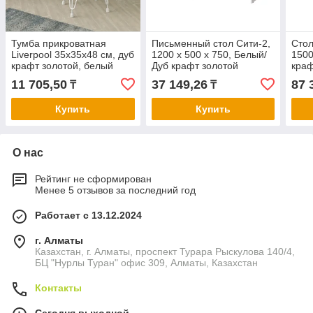
Тумба прикроватная
Письменный стол Сити-2,
Стол
Liverpool 35х35х48 см, дуб
1200 х 500 х 750, Белый/
1500
крафт золотой, белый
Дуб крафт золотой
краф
пре
11 705,50
37 149,26
87 
₸
₸
Купить
Купить
О нас
Рейтинг не сформирован
Менее 5 отзывов за последний год
Работает с 13.12.2024
г. Алматы
Казахстан, г. Алматы, проспект Турара Рыскулова 140/4,
БЦ "Нурлы Туран" офис 309, Алматы, Казахстан
Контакты