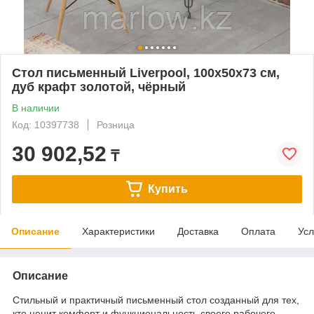
Стол письменный Liverpool, 100x50x73 см,
дуб крафт золотой, чёрный
В наличии
Код: 10397738
Розница
30 902,52
₸
Купить
Описание
Характеристики
Доставка
Оплата
Усл
Описание
Стильный и практичный письменный стол созданный для тех,
кто ценит комфорт и функциональность своего рабочего