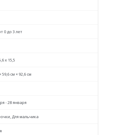
т 0 до 3 лет
5,6 x 15,5
× 59,6 см × 92,6 см
ря - 28 января
вочки, Для мальчика
я