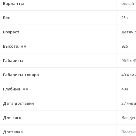
Варианты
белый
Вес
25 кг
Возраст
Детям о
Высота, мм
926
Габариты
96,5 x 4
Габариты товара
40,4 см 
Глубина, мм
404
Дата доставки
27 янва
Для кого
Для де
Доставка
Платна