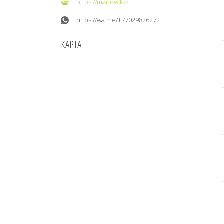
https://marlow.kz/
https://wa.me/+77029826272
КАРТА