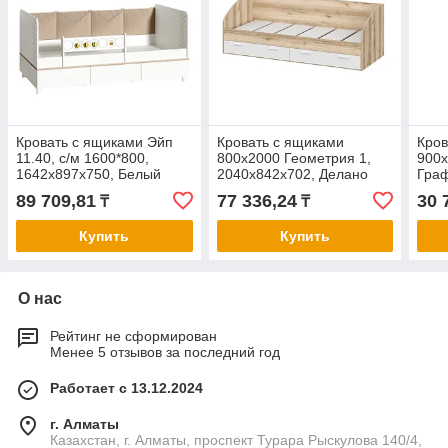
Кровать с ящиками Эйп
Кровать с ящиками
Кров
11.40, с/м 1600*800,
800х2000 Геометрия 1,
900х
1642х897х750, Белый
2040х842х702, Делано
Гра
светлый/белый
89 709,81
77 336,24
30 
₸
₸
Купить
Купить
О нас
Рейтинг не сформирован
Менее 5 отзывов за последний год
Работает с 13.12.2024
г. Алматы
Казахстан, г. Алматы, проспект Турара Рыскулова 140/4,