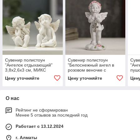
Сувенир полистоун
Сувенир полистоун
Суве
"Ангелок отдыхающий"
"Белоснежный ангел в
"Анг
3,8х2,6х3 см, МИКС
розовом веночке с
пушо
крестиком" 8х3,5х3,8 см
дли
Цену уточняйте
Цену уточняйте
Цен
8,5х
О нас
Рейтинг не сформирован
Менее 5 отзывов за последний год
Работает с 13.12.2024
г. Алматы