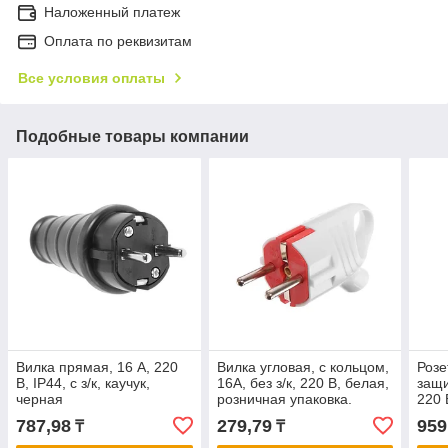
Наложенный платеж
Оплата по реквизитам
Все условия оплаты
Подобные товары компании
Вилка прямая, 16 А, 220
Вилка угловая, с кольцом,
Розе
В, IP44, с з/к, каучук,
16А, без з/к, 220 В, белая,
защи
черная
розничная упаковка.
220 
787,98
279,79
959
₸
₸