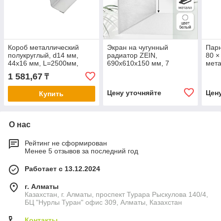
Короб металлический
Экран на чугунный
Парн
полукруглый, d14 мм,
радиатор ZEIN,
80 ×
44х16 мм, L=2500мм,
690х610х150 мм, 7
мета
белый
секций, металлический,
12 м
1 581,67
₸
белый
мкм,
Цену уточняйте
Цен
Купить
О нас
Рейтинг не сформирован
Менее 5 отзывов за последний год
Работает с 13.12.2024
г. Алматы
Казахстан, г. Алматы, проспект Турара Рыскулова 140/4,
БЦ "Нурлы Туран" офис 309, Алматы, Казахстан
Контакты