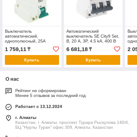
Выключатель
Автоматический
Вык
автоматический,
выключатель SE City9 Set,
авто
однополюсный, 25А
B, 20 А, 3P, 4.5 kA, 400 В
одн
1 759,11
6 681,18
2 0
₸
₸
Купить
Купить
О нас
Рейтинг не сформирован
Менее 5 отзывов за последний год
Работает с 13.12.2024
г. Алматы
Казахстан, г. Алматы, проспект Турара Рыскулова 140/4,
БЦ "Нурлы Туран" офис 309, Алматы, Казахстан