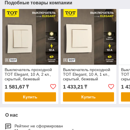
Подобные товары компании
Выключатель проходной
Выключатель проходной
Вык
TOT Elegant, 10 А, 2 кл.,
TOT Elegant, 10 А, 1 кл.,
TOT 
скрытый, бежевый
скрытый, бежевый
скры
1 581,67
1 433,21
1 4
₸
₸
Купить
Купить
О нас
Рейтинг не сформирован