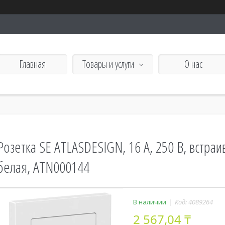
Главная
Товары и услуги
О нас
Розетка SE ATLASDESIGN, 16 А, 250 В, встраив
белая, ATN000144
В наличии
Код:
4089264
2 567,04 ₸