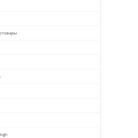
отовары
к
sign