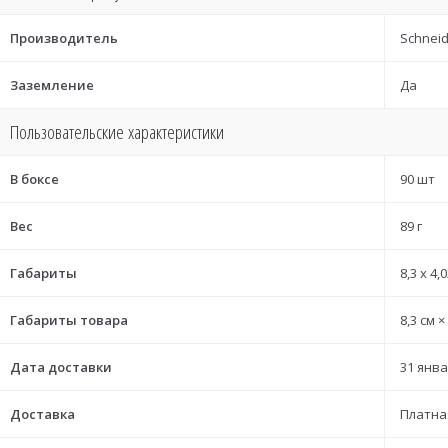
Производитель
Schneide
Заземление
Да
Пользовательские характеристики
В боксе
90 шт
Вес
89 г
Габариты
8,3 x 4,0
Габариты товара
8,3 см ×
Дата доставки
31 янва
Доставка
Платна