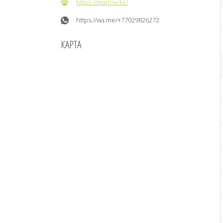
https://marlow.kz/
https://wa.me/+77029826272
КАРТА