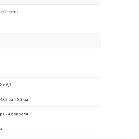
r Electric
2 x 8,3
 4,02 см × 8,3 см
ря - 4 февраля
я