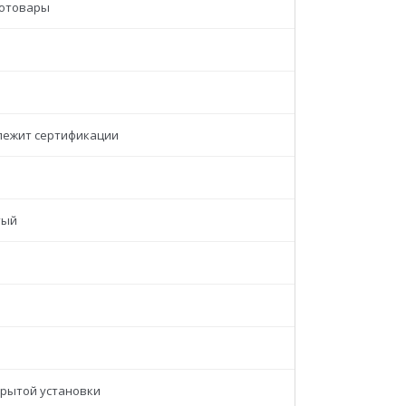
отовары
лежит сертификации
тый
крытой установки