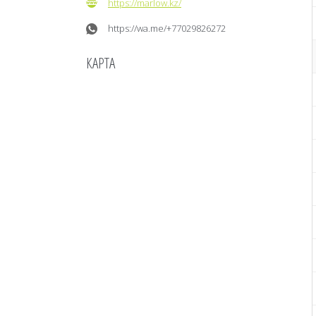
https://marlow.kz/
https://wa.me/+77029826272
КАРТА