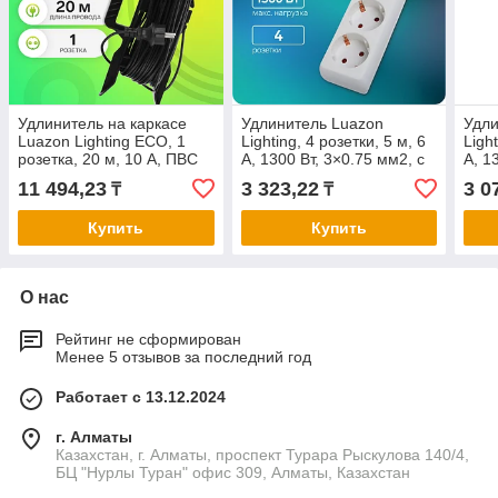
Удлинитель на каркасе
Удлинитель Luazon
Удли
Luazon Lighting ECO, 1
Lighting, 4 розетки, 5 м, 6
Light
розетка, 20 м, 10 А, ПВС
А, 1300 Вт, 3×0.75 мм2, с
А, 1
3х0.75 мм2, с з/к,IP20
заземлением, с
зазе
11 494,23
3 323,22
3 0
₸
₸
выключателем, ...
выкл
Купить
Купить
О нас
Рейтинг не сформирован
Менее 5 отзывов за последний год
Работает с 13.12.2024
г. Алматы
Казахстан, г. Алматы, проспект Турара Рыскулова 140/4,
БЦ "Нурлы Туран" офис 309, Алматы, Казахстан