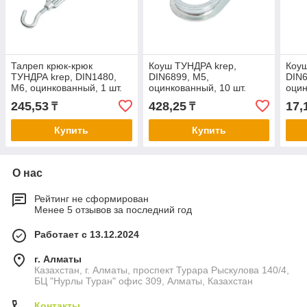
Талреп крюк-крюк
Коуш ТУНДРА krep,
Коуш
ТУНДРА krep, DIN1480,
DIN6899, М5,
DIN6
М6, оцинкованный, 1 шт.
оцинкованный, 10 шт.
оци
245,53
428,25
17,
₸
₸
Купить
Купить
О нас
Рейтинг не сформирован
Менее 5 отзывов за последний год
Работает с 13.12.2024
г. Алматы
Казахстан, г. Алматы, проспект Турара Рыскулова 140/4,
БЦ "Нурлы Туран" офис 309, Алматы, Казахстан
Контакты