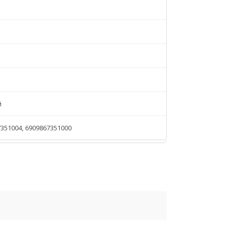
й
351004, 6909867351000