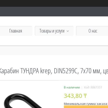
Главная
Товары и услуги
О нас
Карабин ТУНДРА krep, DIN5299С, 7х70 мм, цв
В наличии
Код:
9867351
343,80 ₸
Минимальная сумма заказа н