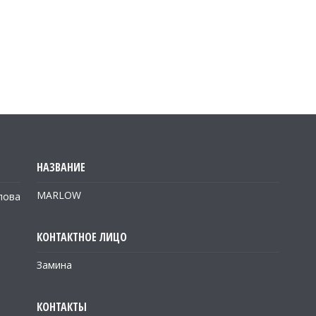
MARLOW
лова
Замина