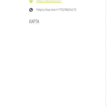
https://marlow.kz/
https://wa.me/+77029826272
КАРТА