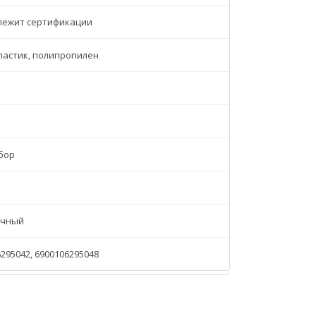
лежит сертификации
пластик, полипропилен
абор
ачный
295042, 6900106295048