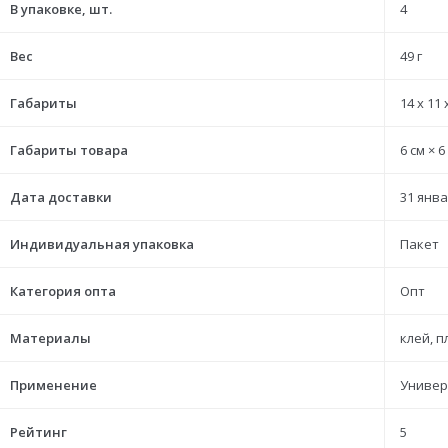
В упаковке, шт.
4
Вес
49 г
Габариты
14 x 11 
Габариты товара
6 см × 6
Дата доставки
31 янва
Индивидуальная упаковка
Пакет
Категория опта
Опт
Материалы
клей, 
Применение
Универ
Рейтинг
5