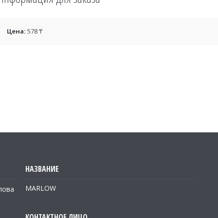
Цена:
578 ₸
MARLOW
лова