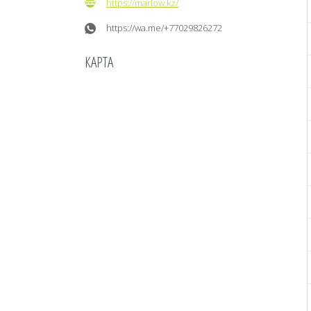
https://marlow.kz/
https://wa.me/+77029826272
КАРТА