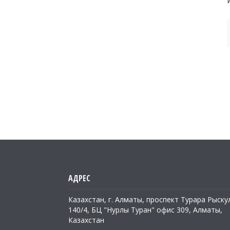
Казахстан, г. Алматы, проспект Турара Рыску
140/4, БЦ "Нурлы Туран" офис 309, Алматы,
Казахстан