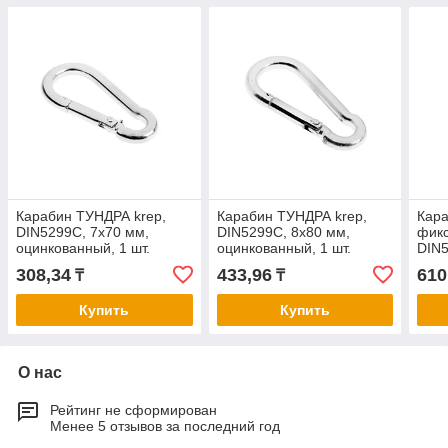
Карабин ТУНДРА krep,
Карабин ТУНДРА krep,
Кара
DIN5299С, 7х70 мм,
DIN5299С, 8х80 мм,
фикс
оцинкованный, 1 шт.
оцинкованный, 1 шт.
DIN5
оци
308,34
433,96
610
₸
₸
Купить
Купить
О нас
Рейтинг не сформирован
Менее 5 отзывов за последний год