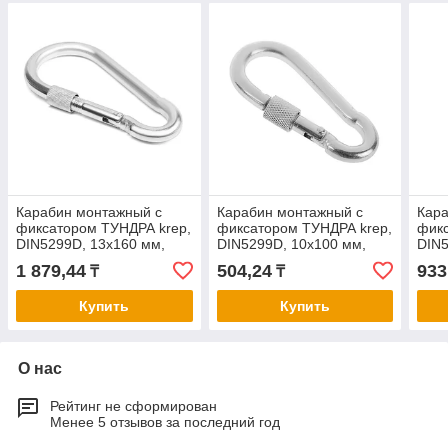
Карабин монтажный с
Карабин монтажный с
Кара
фиксатором ТУНДРА krep,
фиксатором ТУНДРА krep,
фикс
DIN5299D, 13х160 мм,
DIN5299D, 10х100 мм,
DIN5
оцинкованный, 1шт
оцинкованный
оцин
1 879,44
504,24
933
₸
₸
Купить
Купить
О нас
Рейтинг не сформирован
Менее 5 отзывов за последний год