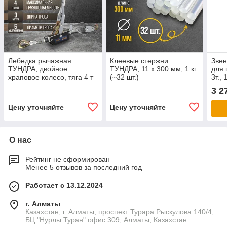
Лебедка рычажная
Клеевые стержни
Звен
ТУНДРА, двойное
ТУНДРА, 11 х 300 мм, 1 кг
для 
храповое колесо, тяга 4 т
(~32 шт.)
3т., 
(подъем 1.6 т), трос 3
3 2
метра
Цену уточняйте
Цену уточняйте
О нас
Рейтинг не сформирован
Менее 5 отзывов за последний год
Работает с 13.12.2024
г. Алматы
Казахстан, г. Алматы, проспект Турара Рыскулова 140/4,
БЦ "Нурлы Туран" офис 309, Алматы, Казахстан