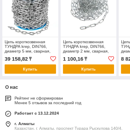
Цепь короткозвенная
Цепь короткозвенная
Цепь
ТУНДРА krep, DIN766,
ТУНДРА krep, DIN766,
ТУНД
диаметр 5 мм, сварная,
диаметр 2 мм, сварная,
диам
оцинкованная, 40 м
оцинкованная, 3 м
оцин
39 158,82
1 100,16
8 8
₸
₸
Купить
Купить
О нас
Рейтинг не сформирован
Менее 5 отзывов за последний год
Работает с 13.12.2024
г. Алматы
Казахстан, г. Алматы, проспект Турара Рыскулова 140/4,