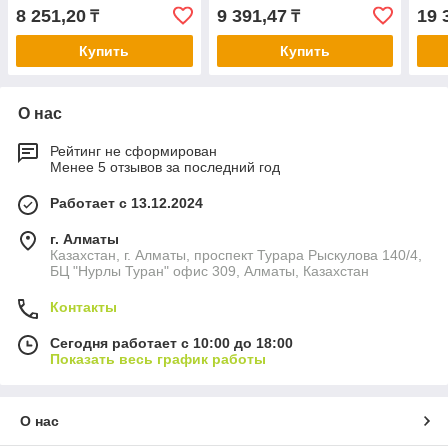
хранения, 5 ярусов,
обуви, двойная,
цвет
8 251,20
9 391,47
19 
₸
₸
60×26×172 см, цвет ч ...
80×42×156 см, цвет
чёрный ...
Купить
Купить
О нас
Рейтинг не сформирован
Менее 5 отзывов за последний год
Работает с 13.12.2024
г. Алматы
Казахстан, г. Алматы, проспект Турара Рыскулова 140/4,
БЦ "Нурлы Туран" офис 309, Алматы, Казахстан
Контакты
Сегодня работает с 10:00 до 18:00
Показать весь график работы
О нас