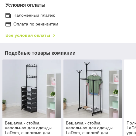
Условия оплаты
Наложенный платеж
Оплата по реквизитам
Все условия оплаты
Подобные товары компании
Вешалка - стойка
Вешалка - стойка
Полк
напольная для одежды
напольная для одежды
LaDо
LaDо́m, с полками для
LaDо́m, с полкой для
уров