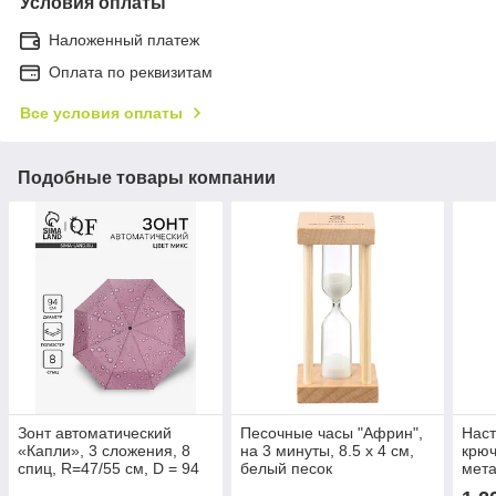
Условия оплаты
Наложенный платеж
Оплата по реквизитам
Все условия оплаты
Подобные товары компании
Зонт автоматический
Песочные часы "Африн",
Наст
«Капли», 3 сложения, 8
на 3 минуты, 8.5 х 4 см,
крюч
спиц, R=47/55 см, D = 94
белый песок
мет
см, рисунок МИКС