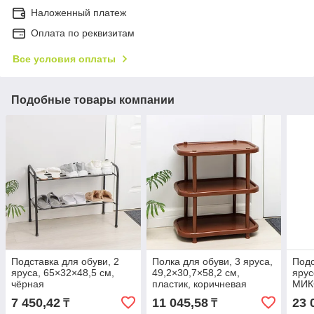
Наложенный платеж
Оплата по реквизитам
Все условия оплаты
Подобные товары компании
Подставка для обуви, 2
Полка для обуви, 3 яруса,
Подс
яруса, 65×32×48,5 см,
49,2×30,7×58,2 см,
ярус
чёрная
пластик, коричневая
МИК
7 450,42
11 045,58
23 
₸
₸