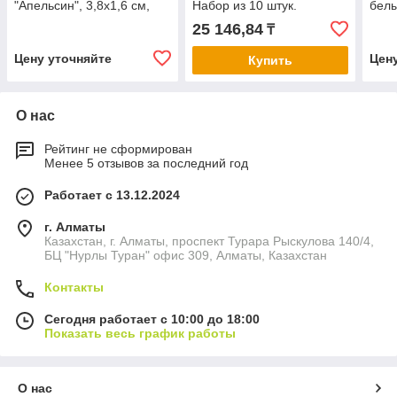
"Апельсин", 3,8х1,6 см,
Набор из 10 штук.
бел
3,5 ч, 12 г, 6 штук
25 146,84
₸
Цену уточняйте
Цен
Купить
О нас
Рейтинг не сформирован
Менее 5 отзывов за последний год
Работает с 13.12.2024
г. Алматы
Казахстан, г. Алматы, проспект Турара Рыскулова 140/4,
БЦ "Нурлы Туран" офис 309, Алматы, Казахстан
Контакты
Сегодня работает с 10:00 до 18:00
Показать весь график работы
О нас