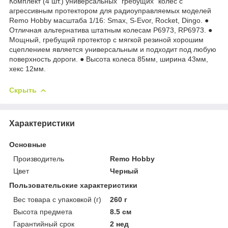
Комплект (4 шт.) универсальных "гребущих" колес с
агрессивным протектором для радиоуправляемых моделей
Remo Hobby масштаба 1/16: Smax, S-Evor, Rocket, Dingo. ●
Отличная альтернатива штатным колесам P6973, RP6973. ●
Мощный, гребущий протектор с мягкой резиной хорошим
сцеплением является универсальным и подходит под любую
поверхность дороги. ● Высота колеса 85мм, ширина 43мм,
хекс 12мм.
Скрыть
Характеристики
Основные
Производитель
Remo Hobby
Цвет
Черный
Пользовательские характеристики
Вес товара с упаковкой (г)
260 г
Высота предмета
8.5 см
Гарантийный срок
2 нед