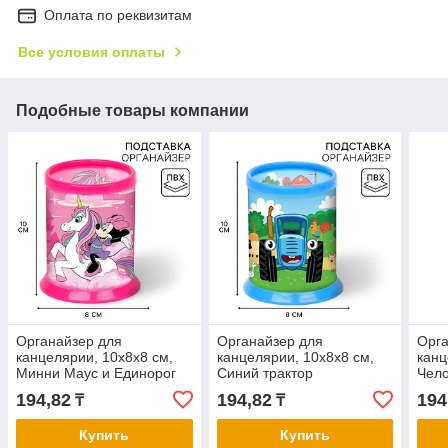
Оплата по реквизитам
Все условия оплаты
Подобные товары компании
Органайзер для
Органайзер для
Орга
канцелярии, 10х8х8 см,
канцелярии, 10х8х8 см,
канц
Минни Маус и Единорог
Синий трактор
Чело
194,82
194,82
194
₸
₸
Купить
Купить