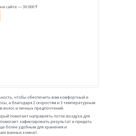
а сайте — 30 000 ₸
льность, чтобы обеспечить вам комфортный и
осы, а благодаря 2 скоростям и 3 температурным
в волос и личных предпочтений.
орый помогает направлять поток воздуха для
а помогает зафиксировать результат и придать
еще более удобным для хранения и
ших ванных комнат.