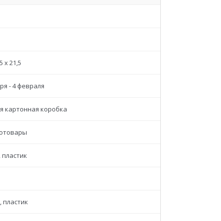
,5 x 21,5
ря - 4 февраля
я картонная коробка
отовары
, пластик
, пластик