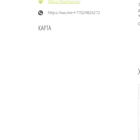
https://marlow.kz/
https://wa.me/+77029826272
КАРТА