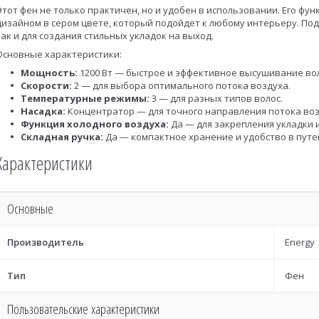
Этот фен не только практичен, но и удобен в использовании. Его фу
дизайном в сером цвете, который подойдет к любому интерьеру. Под
так и для создания стильных укладок на выход.
Основные характеристики:
Мощность:
1200 Вт — быстрое и эффективное высушивание вол
Скорости:
2 — для выбора оптимального потока воздуха.
Температурные режимы:
3 — для разных типов волос.
Насадка:
Концентратор — для точного направления потока воз
Функция холодного воздуха:
Да — для закрепления укладки и
Складная ручка:
Да — компактное хранение и удобство в путе
Характеристики
Основные
Производитель
Energy
Тип
Фен
Пользовательские характеристики